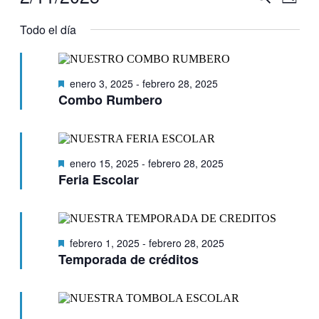
Día
de
en
de
Selecciona
vistas
febrero
la
Todo el día
búsqueda
de
fecha.
11,
y
Even
2025
vistas
Destacado
enero 3, 2025
-
febrero 28, 2025
de
Combo Rumbero
Eventos
Destacado
enero 15, 2025
-
febrero 28, 2025
Feria Escolar
Destacado
febrero 1, 2025
-
febrero 28, 2025
Temporada de créditos