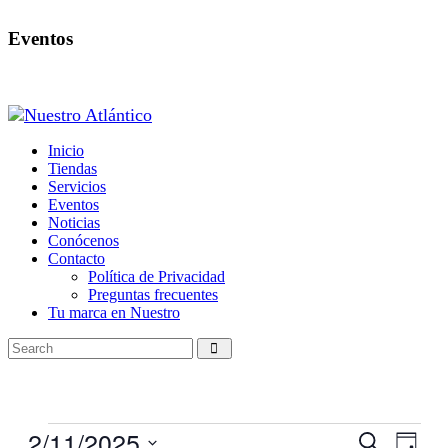
Eventos
Inicio
Tiendas
Servicios
Eventos
Noticias
Conócenos
Contacto
Política de Privacidad
Preguntas frecuentes
Tu marca en Nuestro
Eventos
2/11/2025
Navegaci
Nave
Buscar