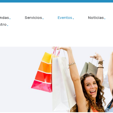
INICIO
TIENDAS
endas
Servicios
Eventos
Noticias
SERVICIOS
stro
EVENTOS
NOTICIAS
CONÓCENOS
CONTACTO
TU MARCA EN NUESTRO