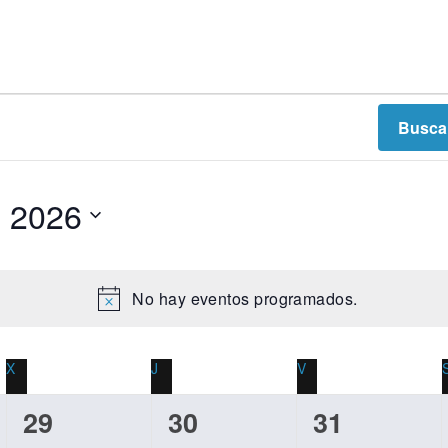
Busca
o 2026
No hay eventos programados.
A
v
i
X
J
V
s
o
0
0
0
29
30
31