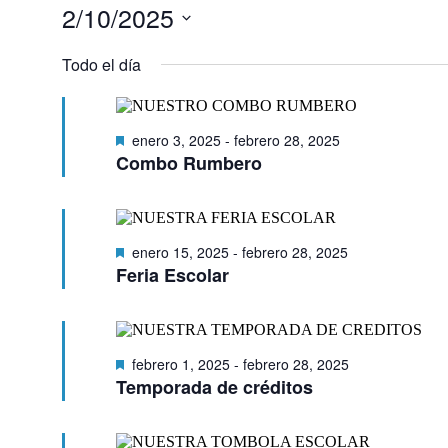
Eventos
2/10/2025
en
febrero
S
10,
e
Todo el día
2025
l
e
c
c
D
enero 3, 2025
-
febrero 28, 2025
i
e
Combo Rumbero
o
s
n
t
a
a
l
c
a
D
enero 15, 2025
-
febrero 28, 2025
a
f
e
Feria Escolar
d
e
s
o
c
t
h
a
a
c
.
D
febrero 1, 2025
-
febrero 28, 2025
a
e
Temporada de créditos
d
s
o
t
a