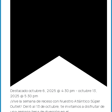
Destacado
octubre 6, 2025 @ 4:30 pm
-
octubre 13,
2025 @ 5:30 pm
¡Vive la semana de receso con Nuestro Atlántico Súper
Outlet! Del 6 al 13 de octubre, te invitamos a disfrutar de
una semana llena de diversión en el…