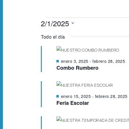
2/1/2025
S
Todo el día
e
l
e
D
enero 3, 2025
-
febrero 28, 2025
c
e
Combo Rumbero
c
s
t
i
a
o
c
a
n
D
enero 15, 2025
-
febrero 28, 2025
d
e
a
Feria Escolar
o
s
l
t
a
a
c
f
a