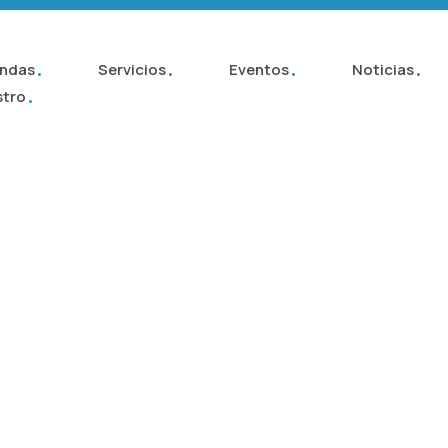
INICIO
TIENDAS
endas
Servicios
Eventos
Noticias
SERVICIOS
stro
EVENTOS
NOTICIAS
CONÓCENOS
CONTACTO
TU MARCA EN NUESTRO