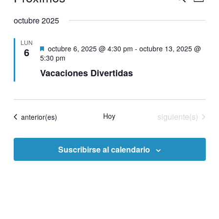
Lista
de
de
Selecciona
vistas
la
octubre 2025
búsqueda
de
fecha.
y
Even
LUN
vistas
Destacado
octubre 6, 2025 @ 4:30 pm
-
octubre 13, 2025 @
6
5:30 pm
de
Vacaciones Divertidas
Eventos
Eventos
Hoy
siguiente(s)
Eventos
anterior(es)
Suscribirse al calendario