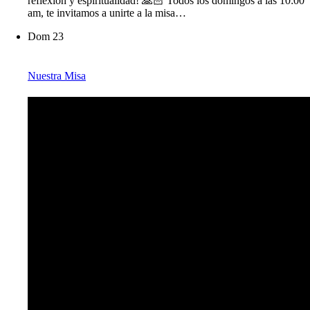
reflexión y espiritualidad! 🙏🏻 Todos los domingos a las 10:00
am, te invitamos a unirte a la misa…
Dom
23
Nuestra Misa