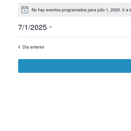
Eventos
en
No hay eventos programados para julio 1, 2025. Ir a 
A
julio
v
1,
i
2025
7/1/2025
s
o
S
e
l
Día anterior
e
c
c
i
o
n
a
l
a
f
e
c
h
a
.