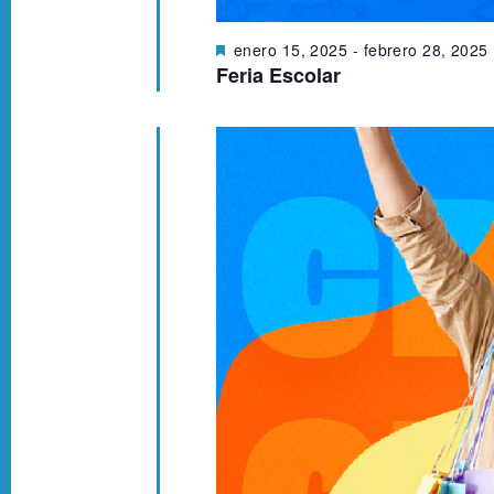
D
enero 15, 2025
-
febrero 28, 2025
e
Feria Escolar
s
t
a
c
a
d
o