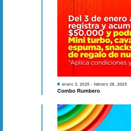
D
enero 3, 2025
-
febrero 28, 2025
e
Combo Rumbero
s
t
a
c
a
d
o