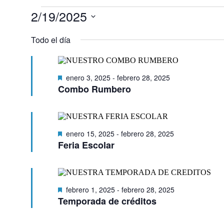
Eventos
2/19/2025
en
Selecciona
febrero
la
Todo el día
fecha.
19,
2025
Destacado
enero 3, 2025
-
febrero 28, 2025
Combo Rumbero
Destacado
enero 15, 2025
-
febrero 28, 2025
Feria Escolar
Destacado
febrero 1, 2025
-
febrero 28, 2025
Temporada de créditos