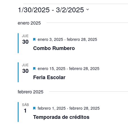
Eventos
1/30/2025
 - 
3/2/2025
Selecciona
la
enero 2025
fecha.
JUE
Destacado
enero 3, 2025
-
febrero 28, 2025
30
Combo Rumbero
JUE
Destacado
enero 15, 2025
-
febrero 28, 2025
30
Feria Escolar
febrero 2025
SÁB
Destacado
febrero 1, 2025
-
febrero 28, 2025
1
Temporada de créditos