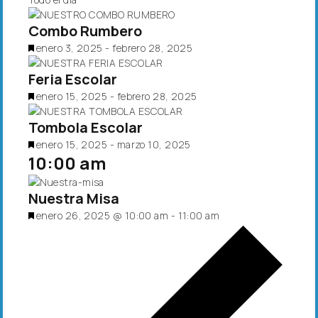
c
c
Combo Rumbero
i
D
enero 3, 2025
-
febrero 28, 2025
o
e
n
Feria Escolar
s
a
t
l
D
enero 15, 2025
-
febrero 28, 2025
a
a
e
c
f
Tombola Escolar
s
a
e
t
D
enero 15, 2025
-
marzo 10, 2025
d
c
a
10:00 am
e
o
h
c
s
a
a
t
Nuestra Misa
.
d
a
o
D
enero 26, 2025 @ 10:00 am
-
11:00 am
c
e
a
s
d
t
o
a
c
a