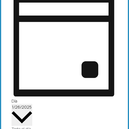
Día
S
1/26/2025
e
l
e
Todo el día