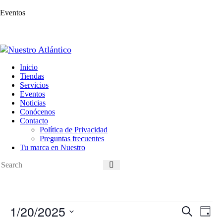
Eventos
Inicio
Tiendas
Servicios
Eventos
Noticias
Conócenos
Contacto
Política de Privacidad
Preguntas frecuentes
Tu marca en Nuestro
Eventos
1/20/2025
N
N
B
en
D
a
a
u