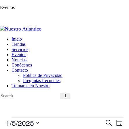
Eventos
Inicio
Tiendas
Servicios
Eventos
Noticias
Conócenos
Contacto
Política de Privacidad
Preguntas frecuentes
Tu marca en Nuestro
Eventos
1/5/2025
N
N
B
en
D
a
a
u