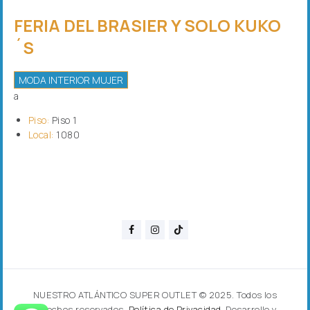
FERIA DEL BRASIER Y SOLO KUKO
´S
MODA INTERIOR MUJER
a
Piso:
Piso 1
Local:
1080
NUESTRO ATLÁNTICO SUPER OUTLET © 2025. Todos los
derechos reservados.
Política de Privacidad.
Desarrollo y