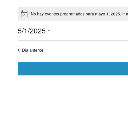
Eventos
No hay eventos programados para mayo 1, 2025. Ir a
en
Aviso
mayo
5/1/2025
1,
2025
Selecciona
la
fecha.
Día anterior