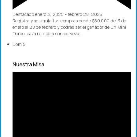
Destacado
enero 3, 2025
-
febrero 28, 2025
Registra y acumula tus compras desde $50.000 del 3 de
enero al 28 de febrero y podrás ser el ganador de un Mini
Turbo, cava rumbera con cerveza,…
Dom
5
Nuestra Misa