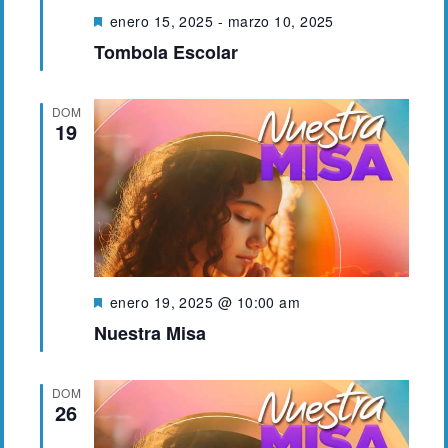
v
D
enero 15, 2025
-
marzo 10, 2025
e
Tombola Escolar
e
s
t
n
a
DOM
c
t
19
a
o
d
o
s
D
enero 19, 2025 @ 10:00 am
e
Nuestra Misa
s
t
a
DOM
c
26
a
d