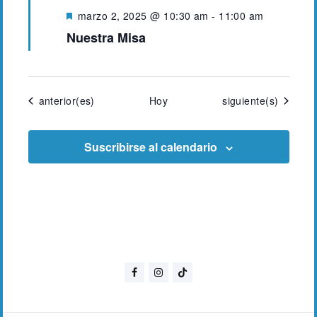
D
marzo 2, 2025 @ 10:30 am
-
11:00 am
e
Nuestra Misa
s
t
a
c
a
Eventos
Eventos
anterior(es)
Hoy
siguiente(s)
d
o
Suscribirse al calendario