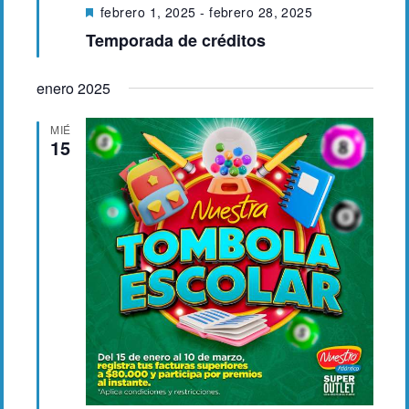
e
D
febrero 1, 2025
-
febrero 28, 2025
u
E
e
Temporada de créditos
s
e
v
t
e
d
a
enero 2025
n
c
a
a
t
MIÉ
d
y
15
o
o
v
i
s
t
a
s
d
e
E