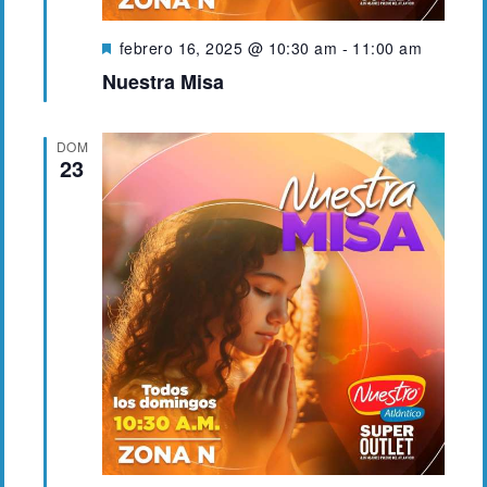
D
febrero 16, 2025 @ 10:30 am
-
11:00 am
e
Nuestra Misa
s
t
a
DOM
c
23
a
d
o