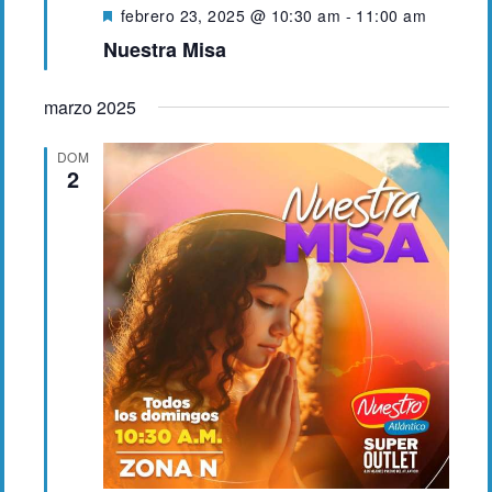
D
febrero 23, 2025 @ 10:30 am
-
11:00 am
e
Nuestra Misa
s
t
a
marzo 2025
c
a
DOM
d
2
o