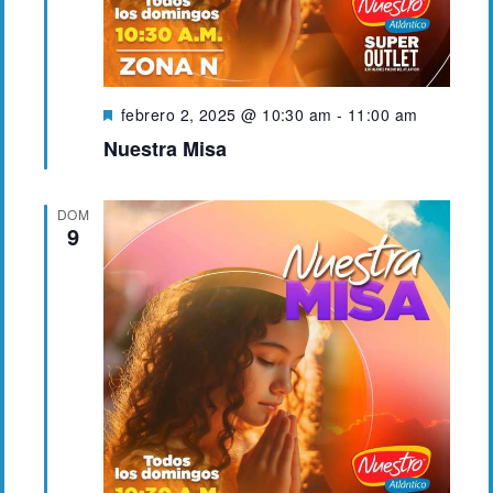
D
febrero 2, 2025 @ 10:30 am
-
11:00 am
e
Nuestra Misa
s
t
a
DOM
c
9
a
d
o