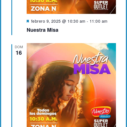
D
febrero 9, 2025 @ 10:30 am
-
11:00 am
e
Nuestra Misa
s
t
a
DOM
c
16
a
d
o