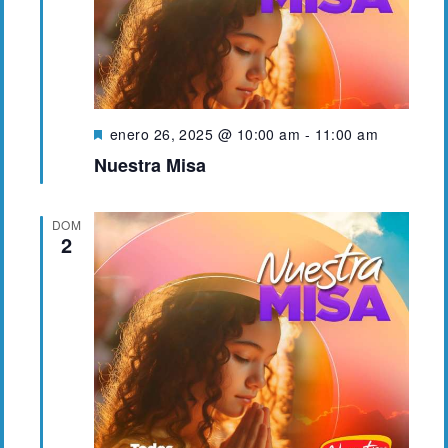
o
D
enero 26, 2025 @ 10:00 am
-
11:00 am
e
Nuestra Misa
s
t
a
DOM
c
2
a
d
o